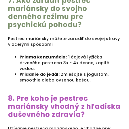
7. Ako zaradiť pestrec
mariánsky do svojho
denného režimu pre
psychickú pohodu?
Pestrec mariánsky môžete zaradiť do svojej stravy
viacerými spôsobmi:
Priama konzumácia:
1 čajová lyžička
drveného pestreca 3x - 4x denne, zapitá
vodou.
Pridanie do jedál:
Zmiešajte s jogurtom,
smoothie alebo ovsenou kašou.
8. Pre koho je pestrec
mariánsky vhodný z hľadiska
duševného zdravia?
Užívanie pestreca mariánskeho je vhodné pre: