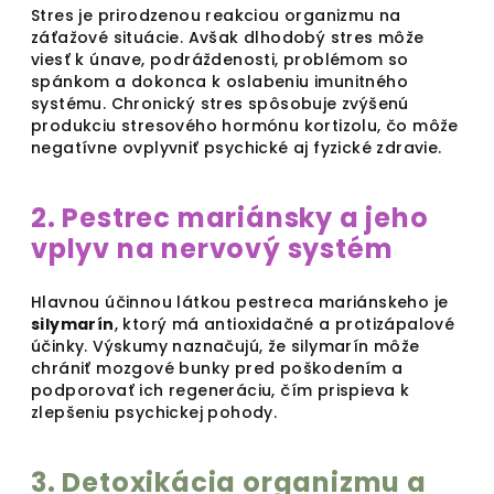
Stres je prirodzenou reakciou organizmu na
záťažové situácie. Avšak dlhodobý stres môže
viesť k únave, podráždenosti, problémom so
spánkom a dokonca k oslabeniu imunitného
systému. Chronický stres spôsobuje zvýšenú
produkciu stresového hormónu kortizolu, čo môže
negatívne ovplyvniť psychické aj fyzické zdravie.
2. Pestrec mariánsky a jeho
vplyv na nervový systém
Hlavnou účinnou látkou pestreca mariánskeho je
silymarín
, ktorý má antioxidačné a protizápalové
účinky. Výskumy naznačujú, že silymarín môže
chrániť mozgové bunky pred poškodením a
podporovať ich regeneráciu, čím prispieva k
zlepšeniu psychickej pohody.
3. Detoxikácia organizmu a