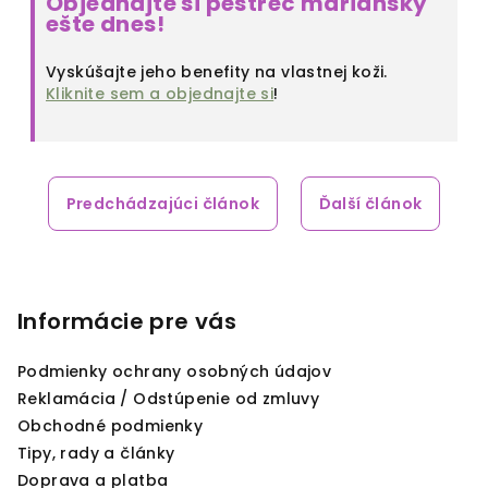
Objednajte si pestrec mariánsky
ešte dnes!
Vyskúšajte jeho benefity na vlastnej koži.
Kliknite sem a objednajte si
!
Predchádzajúci článok
Ďalší článok
Z
á
p
Informácie pre vás
ä
Podmienky ochrany osobných údajov
t
Reklamácia / Odstúpenie od zmluvy
i
Obchodné podmienky
e
Tipy, rady a články
Doprava a platba