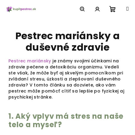
Prejsť
na
obsah
Nákup
Hľadať
Prihlásenie
Pestrec mariánsky a
košík
duševné zdravie
Pestrec mariánsky
je známy svojimi účinkami na
zdravie pečene a detoxikáciu organizmu. Vedeli
ste však, že môže byť aj skvelým pomocníkom pri
zvládaní stresu, úzkosti a zlepšovaní duševného
zdravia? V tomto článku sa dozviete, ako vám
pestrec môže pomôcť cítiť sa lepšie po fyzickej aj
psychickej stránke.
1. Aký vplyv má stres na naše
telo a myseľ?