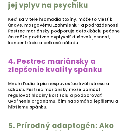
jej vplyv na psychiku
Keď sa v tele hromadia toxíny, môže to viesť k
únave, mozgovému „zahmleniu“ a podráždenosti.
Pestrec mariánsky podporuje detoxikáciu pečene,
čo môže pozitívne ovplyvniť duševnú jasnosť,
koncentráciu a celkovú náladu.
4. Pestrec mariánsky a
zlepšenie kvality spánku
Mnohí ľudia trpia nespavosťou kvôli stresu a
úzkosti. Pestrec mariánsky môže pomôcť
regulovať hladiny kortizolu a podporovať
uvoľnenie organizmu, čím napomáha lepšiemu a
hlbšiemu spánku.
5. Prírodný adaptogén: Ako