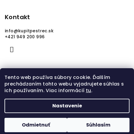
Kontakt
info
@
kupitpestrec.sk
+421 949 200 996
Tento web používa súbory cookie. Ďalším
prechádzaním tohto webu vyjadrujete súhlas s
ich používaním. Viac informácií
tu
.
Nastavenie
Copyright 2026
kupitpestrec.sk
. Všetky práva
vyhradené.
Odmietnuť
Súhlasím
Vytvoril Shoptet