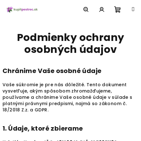
Prejsť
na
obsah
Nákup
Hľadať
Prihlásenie
Podmienky ochrany
košík
osobných údajov
Chránime Vaše osobné údaje
Vaše súkromie je pre nás dôležité. Tento dokument
vysvetľuje, akým spôsobom zhromažďujeme,
používame a chránime Vaše osobné údaje v súlade s
platnými právnymi predpismi, najmä so zákonom č.
18/2018 Z.z. a GDPR.
1. Údaje, ktoré zbierame