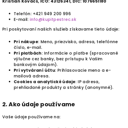
Kristián Kovács, IČO: 43126341, DIČ: 1076651180
Telefón: +421 949 200 996
E-mail:
info
@kupitpestrec
.sk
Pri poskytovaní našich služieb získavame tieto údaje:
Pri nákupe
: Meno, priezvisko, adresa, telefónne
číslo, e-mail.
Pri platbách
: Informácie o platbe (spracované
výlučne cez banky, bez prístupu k Vašim
bankovým údajom).
Pri vytváraní účtu
: Prihlasovacie meno a e-
mailová adresa.
Cookies a analytické údaje
: IP adresa,
prehliadané produkty a stránky (anonymné).
2. Ako údaje používame
Vaše údaje používame na: