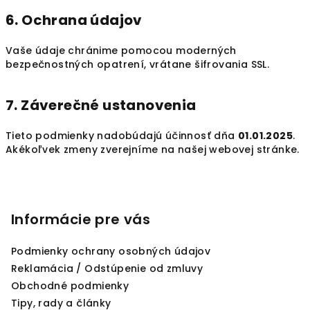
6. Ochrana údajov
Vaše údaje chránime pomocou moderných
bezpečnostných opatrení, vrátane šifrovania SSL.
7. Záverečné ustanovenia
Tieto podmienky nadobúdajú účinnosť dňa
01.01.2025
.
Akékoľvek zmeny zverejníme na našej webovej stránke.
Z
á
p
Informácie pre vás
ä
Podmienky ochrany osobných údajov
t
Reklamácia / Odstúpenie od zmluvy
i
Obchodné podmienky
e
Tipy, rady a články