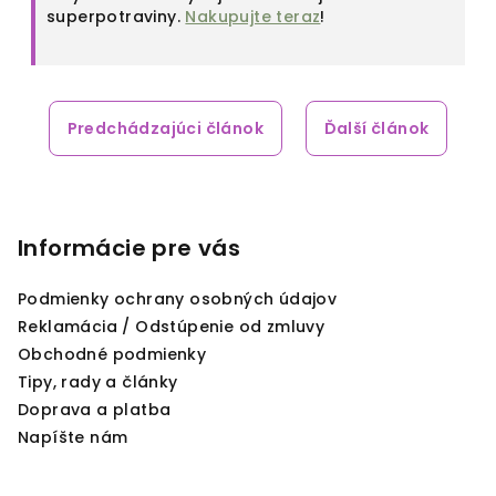
superpotraviny.
Nakupujte teraz
!
Predchádzajúci článok
Ďalší článok
Z
á
p
Informácie pre vás
ä
Podmienky ochrany osobných údajov
t
Reklamácia / Odstúpenie od zmluvy
i
Obchodné podmienky
e
Tipy, rady a články
Doprava a platba
Napíšte nám