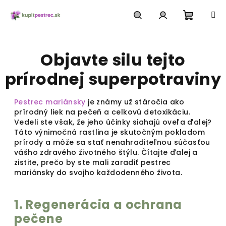
Prejsť
na
obsah
Nákup
Hľadať
Prihlásenie
Objavte silu tejto
košík
prírodnej superpotraviny
Pestrec mariánsky
je známy už stáročia ako
prírodný liek na pečeň a celkovú detoxikáciu.
Vedeli ste však, že jeho účinky siahajú oveľa ďalej?
Táto výnimočná rastlina je skutočným pokladom
prírody a môže sa stať nenahraditeľnou súčasťou
vášho zdravého životného štýlu. Čítajte ďalej a
zistite, prečo by ste mali zaradiť pestrec
mariánsky do svojho každodenného života.
1. Regenerácia a ochrana
pečene