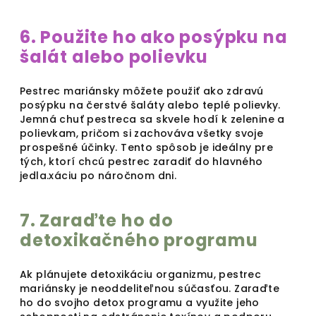
6. Použite ho ako posýpku na
šalát alebo polievku
Pestrec mariánsky môžete použiť ako zdravú
posýpku na čerstvé šaláty alebo teplé polievky.
Jemná chuť pestreca sa skvele hodí k zelenine a
polievkam, pričom si zachováva všetky svoje
prospešné účinky. Tento spôsob je ideálny pre
tých, ktorí chcú pestrec zaradiť do hlavného
jedla.xáciu po náročnom dni.
7. Zaraďte ho do
detoxikačného programu
Ak plánujete detoxikáciu organizmu, pestrec
mariánsky je neoddeliteľnou súčasťou. Zaraďte
ho do svojho detox programu a využite jeho