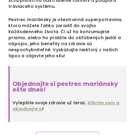
schopnosti na odstránenie toxínov a podporu
tráviaceho systému.
Pestrec mariánsky je všestranná superpotravina,
ktorú môžete ľahko zaradiť do svojho
každodenného života. Či už ho konzumujete
priamo, alebo ho pridáte do obľúbených jedál a
nápojov, jeho benefity na zdravie sú
nespochybniteľné. Vyskúšajte niektorý z našich
tipov a objavte jeho silu!
Objednajte si pestrec mariánsky
ešte dnes!
Vylepšite svoje zdravie už teraz.
Kliknite sem a
objednajte si
!