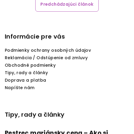
Predchádzajúci článok
Z
á
p
Informácie pre vás
ä
Podmienky ochrany osobných údajov
t
Reklamácia / Odstúpenie od zmluvy
i
Obchodné podmienky
e
Tipy, rady a články
Doprava a platba
Napíšte nám
Tipy, rady a články
Pestrec mariánsky cena – Ako si