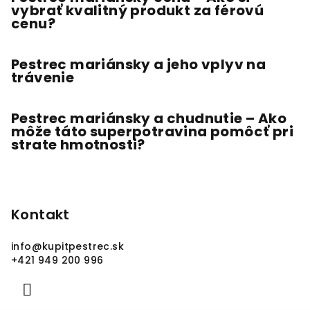
vybrať kvalitný produkt za férovú
cenu?
Pestrec mariánsky a jeho vplyv na
trávenie
Pestrec mariánsky a chudnutie – Ako
môže táto superpotravina pomôcť pri
strate hmotnosti?
Kontakt
info
@
kupitpestrec.sk
+421 949 200 996