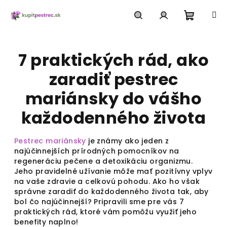
Prejsť
na
obsah
Nákup
Hľadať
Prihlásenie
7 praktických rád, ako
košík
zaradiť pestrec
mariánsky do vášho
každodenného života
Pestrec mariánsky
je známy ako jeden z
najúčinnejších prírodných pomocníkov na
regeneráciu pečene a detoxikáciu organizmu.
Jeho pravidelné užívanie môže mať pozitívny vplyv
na vaše zdravie a celkovú pohodu. Ako ho však
správne zaradiť do každodenného života tak, aby
bol čo najúčinnejší? Pripravili sme pre vás 7
praktických rád, ktoré vám pomôžu využiť jeho
benefity naplno!