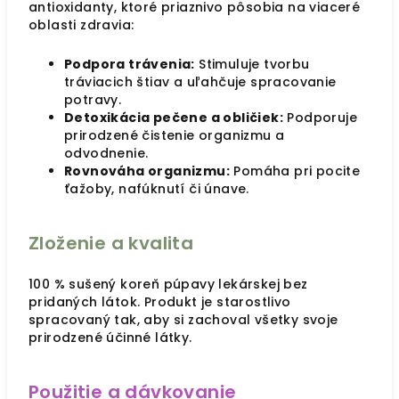
antioxidanty, ktoré priaznivo pôsobia na viaceré
oblasti zdravia:
Podpora trávenia:
Stimuluje tvorbu
tráviacich štiav a uľahčuje spracovanie
potravy.
Detoxikácia pečene a obličiek:
Podporuje
prirodzené čistenie organizmu a
odvodnenie.
Rovnováha organizmu:
Pomáha pri pocite
ťažoby, nafúknutí či únave.
Zloženie a kvalita
100 % sušený koreň púpavy lekárskej bez
pridaných látok. Produkt je starostlivo
spracovaný tak, aby si zachoval všetky svoje
prirodzené účinné látky.
Použitie a dávkovanie