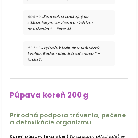
⭐⭐⭐⭐⭐ „Som veľmi spokojný so
zákazníckym servisom a rýchlym
doručením.“ – Peter M.
⭐⭐⭐⭐⭐ „Výhodné balenie a prémiová
kvalita. Budem objednávať znova.“ –
Lucia T.
Púpava koreň 200 g
Prírodná podpora trávenia, pečene
a detoxikácie organizmu
Koreň púpavy lekárskej (
Taraxacum officinale
) je