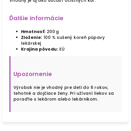
Vhodný je aj ako súčasť očistných kúr.
Ďalšie informácie
Hmotnosť:
200 g
Zloženie:
100 % sušený koreň púpavy
lekárskej
Krajina pôvodu:
EÚ
Upozornenie
Výrobok nie je vhodný pre deti do 6 rokov,
tehotné a dojčiace ženy. Pri užívaní liekov sa
poraďte s lekárom alebo lekárnikom.