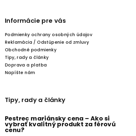
Z
á
p
Informácie pre vás
ä
Podmienky ochrany osobných údajov
t
Reklamácia / Odstúpenie od zmluvy
i
Obchodné podmienky
e
Tipy, rady a články
Doprava a platba
Napíšte nám
Tipy, rady a články
Pestrec mariánsky cena – Ako si
vybrať kvalitný produkt za férovú
cenu?