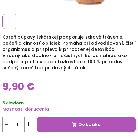
Koreň púpavy lekárskej podporuje zdravé trávenie,
pečeň a činnosť obličiek. Pomáha pri odvodňovaní, čistí
organizmus a prispieva k prirodzenej detoxikácii.
Vhodný ako doplnok pri očistných kúrach alebo ako
podpora pri tráviacich ťažkostiach. 100 % prírodný,
sušený koreň bez prídavných látok.
9,90 €
Jednotková
Skladom
cena:
Možnosti doručenia
−
+
Do košíka