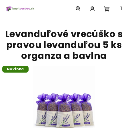
Prejsť
na
obsah
Nákup
Hľadať
Prihlásenie
Levanduľové vrecúško s
košík
pravou levanduľou 5 ks
organza a bavlna
Novinka