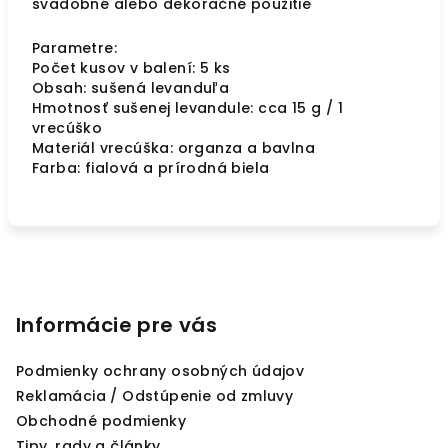
svadobné alebo dekoračné použitie
Parametre:
Počet kusov v balení: 5 ks
Obsah: sušená levanduľa
Hmotnosť sušenej levandule: cca 15 g / 1
vrecúško
Materiál vrecúška: organza a bavlna
Farba: fialová a prírodná biela
Z
á
p
Informácie pre vás
ä
Podmienky ochrany osobných údajov
t
Reklamácia / Odstúpenie od zmluvy
i
Obchodné podmienky
e
Tipy, rady a články