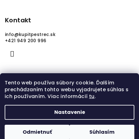
Kontakt
info
@
kupitpestrec.sk
+421 949 200 996
Tento web používa súbory cookie. Ďalším
prechádzaním tohto webu vyjadrujete súhlas s
ich používaním. Viac informácií
tu
.
Nastavenie
Copyright 2026
kupitpestrec.sk
. Všetky práva
vyhradené.
Odmietnuť
Súhlasím