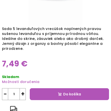
Sada 5 levanduľových vrecúšok naplnených pravou
sušenou levanduľou s príjemnou prírodnou vôňou.
Ideálne do skrine, zásuviek alebo ako drobný darček.
Jemný dizajn z organzy a bavlny pôsobí elegantne a
prirodzene.
7,49 €
Jednotková
Skladom
cena:
Možnosti doručenia
−
+
Do košíka